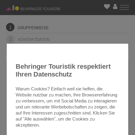
1
GRUPPENREISE
2
KONTAKTDATEN
3
ABSENDEN
Behringer Touristik respektiert
1. IHRE GRUPPENREISE
Ihren Datenschutz
DIE GRUPPE
Warum Cookies? Einfach weil sie helfen, die
Gruppengröße / Anzahl der Reisenden
Website nutzbar zu machen, Ihre Browsererfahrung
zu verbessern, um mit Social Media zu interagieren
und um relevante Werbebotschaften zu zeigen, die
auf Ihre Interessen zugeschnitten sind. Klicken Sie
Altersstruktur
auf "Alle auswählen", um die Cookies zu
akzeptieren.