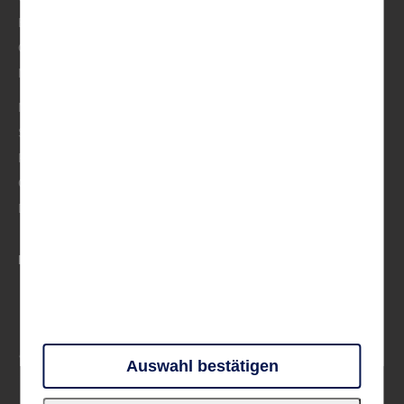
BeNeLux
Osteuropa
Musik
Mittelmeer
Skandinavien
Frankreich
Großbritannien & Irland
Deutschland
PARTNER UND VERBÄNDE
Auswahl bestätigen