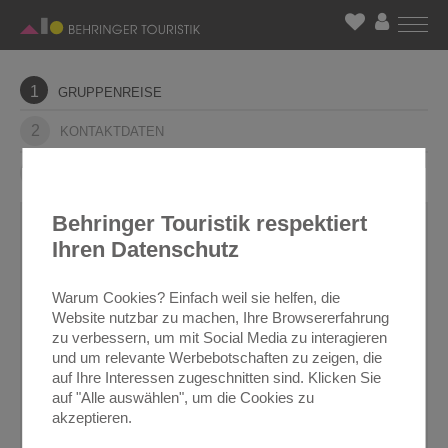
1
GRUPPENREISE
2
KONTAKTDATEN
3
ABSENDEN
Behringer Touristik respektiert
1. IHRE GRUPPENREISE
Ihren Datenschutz
DIE GRUPPE
Warum Cookies? Einfach weil sie helfen, die
Gruppengröße / Anzahl der Reisenden
Website nutzbar zu machen, Ihre Browsererfahrung
zu verbessern, um mit Social Media zu interagieren
und um relevante Werbebotschaften zu zeigen, die
auf Ihre Interessen zugeschnitten sind. Klicken Sie
Altersstruktur
auf "Alle auswählen", um die Cookies zu
akzeptieren.