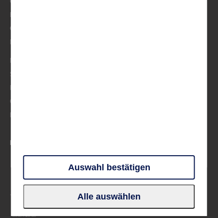
Österreich/Schweiz
BeNeLux
Osteuropa
Musik
Mittelmeer
Skandinavien
Frankreich
Großbritannien & Irland
Deutschland
PARTNER UND VERBÄNDE
Auswahl bestätigen
Alle auswählen