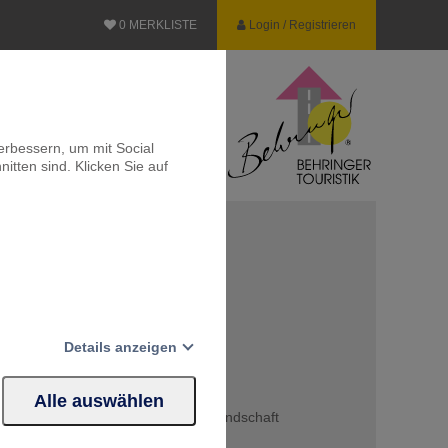
0
MERKLISTE
Login / Registrieren
erbessern, um mit Social
itten sind. Klicken Sie auf
s: Land, Leute und
Details anzeigen
Alle auswählen
Website erforderlich.
 Naturspektakel und irische Gastfreundschaft
und grüne Harmonie