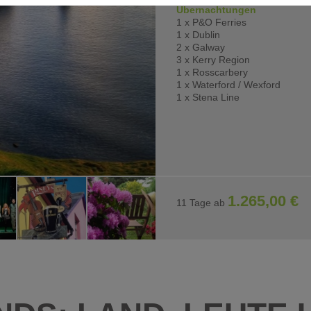
Übernachtungen
 Interaktion mit Facebook und Google Maps. Sie werden für die einwan
1 x P&O Ferries
1 x Dublin
2 x Galway
3 x Kerry Region
1 x Rosscarbery
1 x Waterford / Wexford
1 x Stena Line
1.265,00 €
11 Tage ab