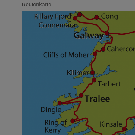
Cathedral sowie Trinity College sind nur einige Beispiele 
Routenkarte
Richtung Galway. Die Ahascragh Distillery bei Ballinasloe is
Sie, wie nachhaltige Spirituosen vom Korn bis ins Glas desti
ausgezeichneten Spirituosen gekrönt.
4. Tag: Ausflug Connemara
Eine Landschaft voller Gegensätze, die man erleben muss! V
einen reizvollen Kontrast zur schroffen Atlantikküste. Sie
wechselnde Gegend. Der Blick auf Killary von der Küste au
neue Perspektive. Gehen Sie an Bord von Killary Fjord Boa
Wie wäre es am Abend mit einer Irischen Show mit Irish D
Menschen weltweit in ihren Bann ziehen.
5. Tag: Galway - Kerry Region
Die "Grüne Insel" fasziniert mit einer Landschaft, die von
Seiten zeigt. Die Burren-Region mit ihrer einzigartigen Ka
atemberaubende Anblicke
, die Besucher in Staunen verset
Caherconnell empfiehlt sich ein Besuch des Burren Smoke
Sie das Naturwunder: die Cliffs of Moher, die 200 Meter st
ereignisreichen Tag erreichen Sie Ihr Hotel in der Kerry Reg
6. Tag: Ausflug Halbinsel Dingle