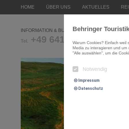
HOME
ÜBER UNS
AKTUELLES
RE
Behringer Touristi
INFORMATION & BUCHUNG
+49 641/9681-0
Tel.
Warum Cookies? Einfach weil s
Media zu interagieren und um r
"Alle auswählen", um die Cooki
Notwendig
Impressum
Datenschutz
Notwendig
Essentielle Cookies ermögliche
Komfort