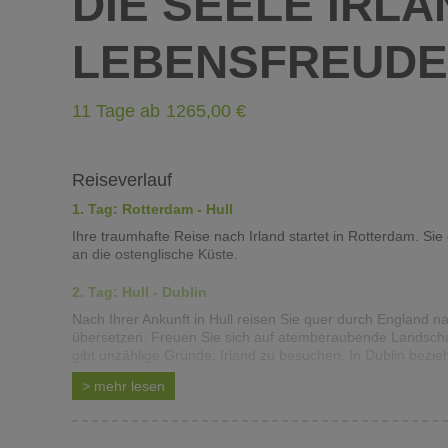
DIE SEELE IRLA
LEBENSFREUDE
11 Tage ab
1265
Reiseverlauf
1. Tag: Rotterdam - Hull
Ihre traumhafte Reise nach Irland startet in Rotterdam. 
an die ostenglische Küste.
2. Tag: Hull - Dublin
Nach Ihrer Ankunft in Hull reisen Sie quer durch England 
übersetzen. Freuen Sie sich auf atemberaubende Landschaft
gibt unzählige Gründe, Irland zu besuchen. In Dublin bezie
>
mehr
lesen
3. Tag: Dublin - Galway
Besichtigen Sie die charmante irische Hauptstadt während ei