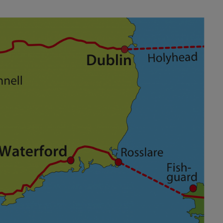
der sehenswerten Gebäude. Von Dublin aus fahren Sie mittags in
t Irlands erste Destillerie mit Null-Energie-Emissionen. Erfahren
lliert werden. Jede Tour wird mit einer Verkostung ihrer
on Braun- und Violettönen dominiert, bildet der Landstrich
 fahren durch eine spektakuläre, zwischen Bergen, Seen und Moor
s ist spektakulär, aber vom Wasser aus erhalten Sie eine ganz
t Tours und unternehmen Sie eine 90-minütige Sightseeingtour.
ancing & Musik, dessen energiegeladene Schritte und Rhythmen
 leuchtenden Grüntönen geprägt ist, aber auch dramatischere
rstlandschaft und die majestätischen Klippen von Moher bieten
zen.
Nach einer spannenden Sheepdog-Vorführung in
houses samt Räucherlachs-Verkostung. Kurz darauf erreichen
eil und senkrecht aus dem tosenden Atlantik ragen. Nach einem
ion.