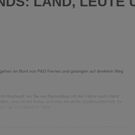
NDS: LAND, LEUTE 
Sie gehen an Bord von P&O Ferries und gelangen auf direktem Weg
nach Holyhead, wo Sie am Nachmittag mit der Fähre nach Irland
en, eine reiche Kultur und eine herzliche Gastfreundschaft. Es
hen Sie am Abend Ihr Hotel.
ner Stadtrundfahrt. Dublin Castle, St. Patrick’s & Christ Church