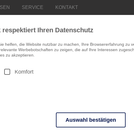
ISEN
SERVICE
KONTAKT
k respektiert Ihren Datenschutz
ie helfen, die Website nutzbar zu machen, Ihre Browsererfahrung zu v
elevante Werbebotschaften zu zeigen, die auf Ihre Interessen zugeschn
es zu akzeptieren.
Komfort
IRLAND
Die Seele Irland
Lebensfreude
11 Tage ab 1.265,00 €
RUNDREISE
Auswahl bestätigen
Typisch irisch!
n grundlegende Funktionen und sind für die einwandfreie Funktion der 
Erleben Sie Köstlichkeiten,
Vielseitig, geheimnisvoll 