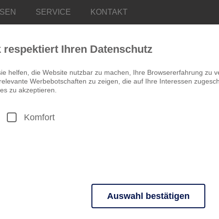
ISEN
SERVICE
KONTAKT
k respektiert Ihren Datenschutz
ie helfen, die Website nutzbar zu machen, Ihre Browsererfahrung zu v
elevante Werbebotschaften zu zeigen, die auf Ihre Interessen zugeschn
es zu akzeptieren.
Komfort
ITALIEN
Frühlingsfest a
4 Tage ab 245,00 €
STANDORTREISE
Tulpenmeer im Parco Sigu
Genussfest mit frisch gest
Auswahl bestätigen
n grundlegende Funktionen und sind für die einwandfreie Funktion der 