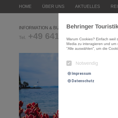
HOME
ÜBER UNS
AKTUELLES
RE
Behringer Touristi
INFORMATION & BUCHUNG
+49 641/9681-0
Tel.
Warum Cookies? Einfach weil s
Media zu interagieren und um r
"Alle auswählen", um die Cooki
Notwendig
Impressum
Datenschutz
Notwendig
Essentielle Cookies ermögliche
Komfort