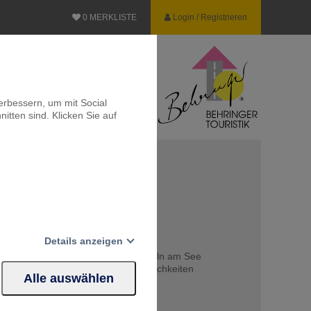
0
MERKLISTE
Login / Registrieren
erbessern, um mit Social
itten sind. Klicken Sie auf
m Gardasee
Details anzeigen
rtà und entspannte Zeit zum Bummeln am See
ochenem Spargel und weiteren Köstlichkeiten
Alle auswählen
Website erforderlich.