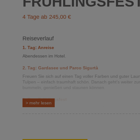
FRÜHLINGSFES
4 Tage ab
245
Reiseverlauf
1. Tag: Anreise
Abendessen im Hotel.
2.
Tag: Gardasee und Parco Sigurtà
Freuen Sie sich auf einen Tag voller Farben und guter Laun
Tulpen – einfach traumhaft schön. Danach geht’s weiter z
bummeln, genießen und staunen können.
3.
T
ag: Frühlingsfest
>
mehr
lesen
Um die Mittagszeit werden Sie auf dem Weingut „La Casetta
italienische Köstlichkeiten stehen hier im „Rampenlicht“. E
dazu Wurst, Käse, Obst und bestes Olivenöl, um Ihren G
Weine aus eigener Herstellung. Abendessen im Hotel.
4. Tag: Rückreise