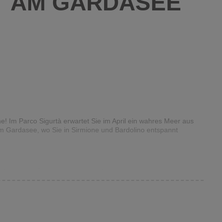
T AM GARDASEE
e! Im Parco Sigurtà erwartet Sie im April ein wahres Meer aus
um Gardasee, wo Sie in Sirmione und Bardolino entspannt
“ erwartet. Der frisch geerntete Spargel sowie weitere
s wird frischer Spargel in verschiedenen Variationen angeboten,
aumen genussvoll zu verwöhnen. Dazu genießen Sie ausgewählte