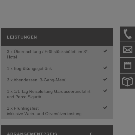
LEISTUNGEN
3 x Übernachtung / Frühstücksbüfett im 3*-
Hotel
1 x Begrüßungsgetränk
3 x Abendessen, 3-Gang-Menü
1 x 1/1 Tag Reiseleitung Gardaseerundfahrt
und Parco Sigurtà
1 x Frühlingsfest
inklusive Wein- und Olivenölverkostung
ARRANGEMENTPREIS
€