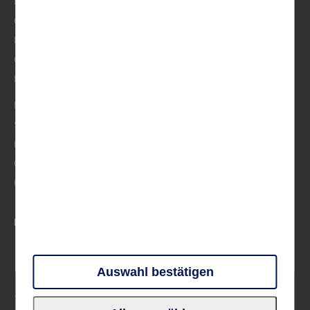
Italien
Österreich/Schweiz
BeNeLux
Osteuropa
Musik
Mittelmeer
Skandinavien
Frankreich
Großbritannien & Irland
Deutschland
PARTNER UND VERBÄNDE
Auswahl bestätigen