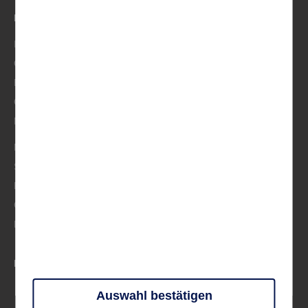
DESTINATIONEN
Italien
Österreich/Schweiz
BeNeLux
Osteuropa
Musik
Mittelmeer
Skandinavien
Frankreich
Großbritannien & Irland
Deutschland
PARTNER UND VERBÄNDE
Auswahl bestätigen