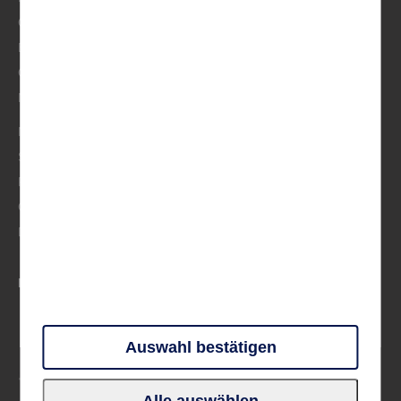
Österreich/Schweiz
BeNeLux
Osteuropa
Musik
Mittelmeer
Skandinavien
Frankreich
Großbritannien & Irland
Deutschland
PARTNER UND VERBÄNDE
Auswahl bestätigen