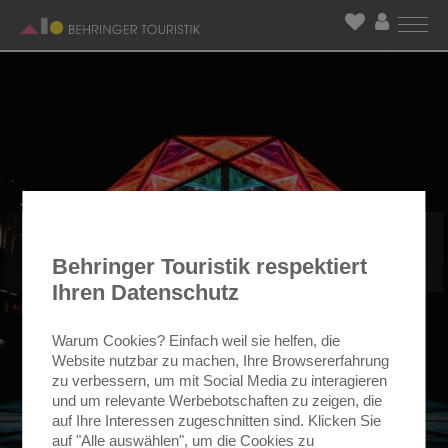
Behringer Touristik respektiert
Ihren Datenschutz
Warum Cookies? Einfach weil sie helfen, die
Website nutzbar zu machen, Ihre Browsererfahrung
zu verbessern, um mit Social Media zu interagieren
und um relevante Werbebotschaften zu zeigen, die
auf Ihre Interessen zugeschnitten sind. Klicken Sie
auf "Alle auswählen", um die Cookies zu