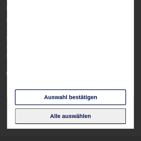
Musik
Mittelmeer
Skandinavien
Frankreich
Großbritannien & Irland
Deutschland
PARTNER UND VERBÄNDE
Auswahl bestätigen
Alle auswählen