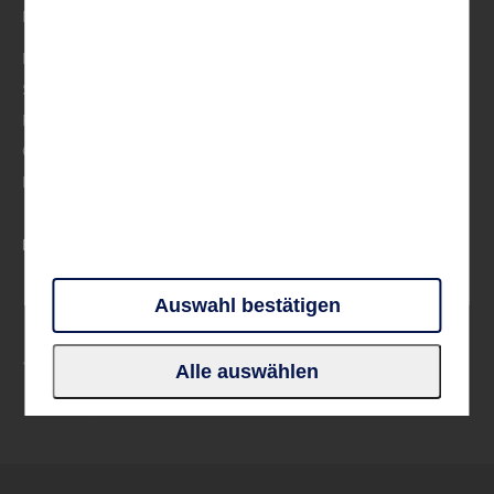
Musik
Mittelmeer
Skandinavien
Frankreich
Großbritannien & Irland
Deutschland
PARTNER UND VERBÄNDE
Auswahl bestätigen
Alle auswählen