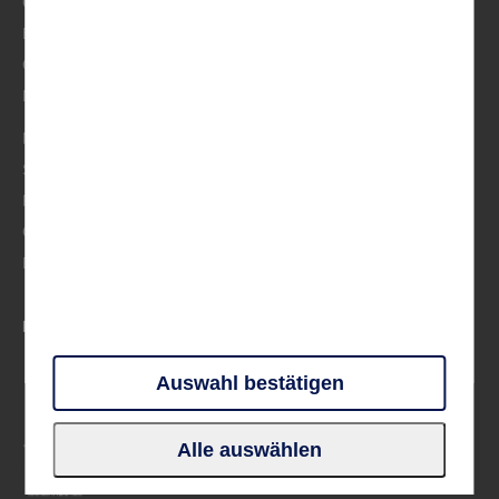
Österreich/Schweiz
BeNeLux
Osteuropa
Musik
Mittelmeer
Skandinavien
Frankreich
Großbritannien & Irland
Deutschland
PARTNER UND VERBÄNDE
Auswahl bestätigen
Alle auswählen