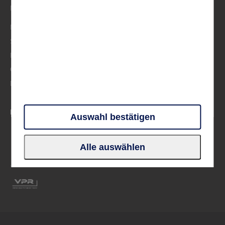
Musik
Mittelmeer
Skandinavien
Frankreich
Großbritannien & Irland
Deutschland
PARTNER UND VERBÄNDE
Auswahl bestätigen
Alle auswählen