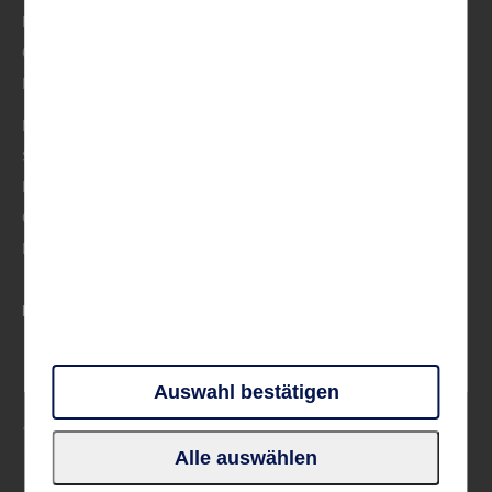
BeNeLux
Osteuropa
Musik
Mittelmeer
Skandinavien
Frankreich
Großbritannien & Irland
Deutschland
PARTNER UND VERBÄNDE
Auswahl bestätigen
Alle auswählen