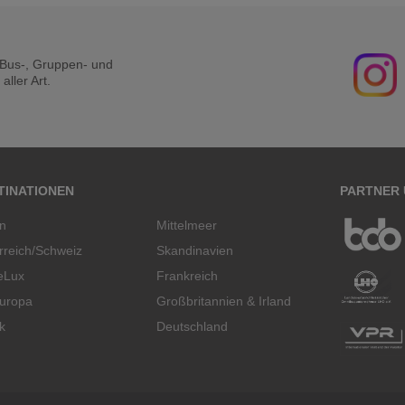
r Bus-, Gruppen- und
ller Art.
TINATIONEN
PARTNER
en
Mittelmeer
rreich/Schweiz
Skandinavien
eLux
Frankreich
uropa
Großbritannien & Irland
k
Deutschland