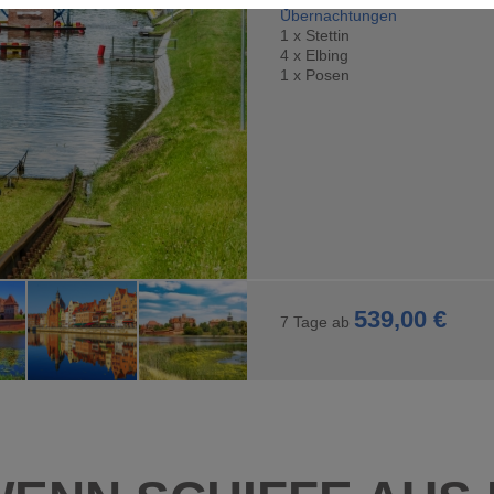
Übernachtungen
 Interaktion mit Facebook und Google Maps. Sie werden für die einwan
1 x Stettin
4 x Elbing
1 x Posen
539,00 €
7 Tage ab