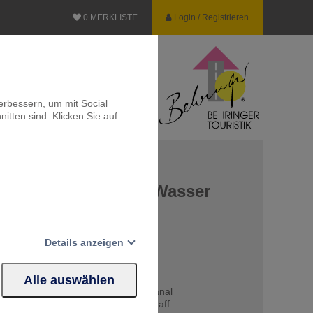
0
MERKLISTE
Login / Registrieren
erbessern, um mit Social
itten sind. Klicken Sie auf
n Schiffe aus dem Wasser
Details anzeigen
Alle auswählen
Website erforderlich.
 und Schiefen Ebenen am Oberlandkanal
lberg und Naturerlebnis Frisches Haff