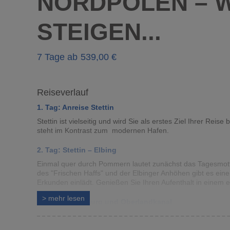
NORDPOLEN – 
STEIGEN...
7 Tage ab
539
Reiseverlauf
1. Tag: Anreise Stettin
Stettin ist vielseitig und wird Sie als erstes Ziel Ihrer Reis
steht im Kontrast zum modernen Hafen.
2. Tag: Stettin – Elbing
Einmal quer durch Pommern lautet zunächst das Tagesmotto,
des "Frischen Haffs" und der Elbinger Anhöhen gibt es eine
Erkunden einlädt. Genießen Sie Ihren Aufenthalt in einem
>
mehr
lesen
3. Tag: Marienburg und Oberlandkanal
Eine Besichtigung der mittelalterlichen Marienburg ist ei
Jhd. ist der größte Backsteinbau Europas. Am Nachmittag 