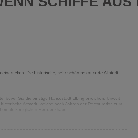
WENN SCHIFFE AUS
e beeindrucken. Die historische, sehr schön restaurierte Altstadt
 bevor Sie die einstige Hansestadt Elbing erreichen. Unweit
 historische Altstadt, welche nach Jahren der Restauration zum
 ehemals königlichen Residenzhaus.
n absolutes Muss. Die beeindruckende Ordensburg aus dem 13.
bestaunen Sie technische Meisterleistungen auf dem