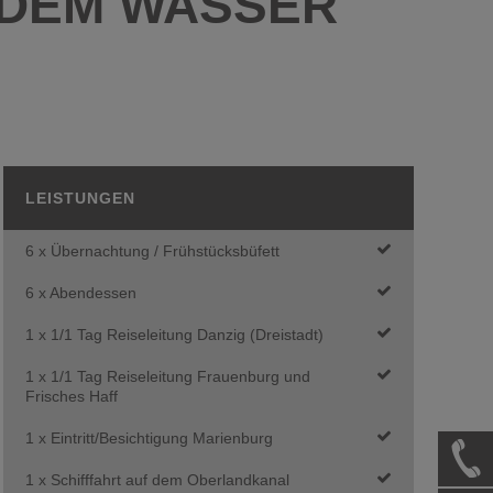
 DEM WASSER
LEISTUNGEN
6 x Übernachtung / Frühstücksbüfett
6 x Abendessen
1 x 1/1 Tag Reiseleitung Danzig (Dreistadt)
1 x 1/1 Tag Reiseleitung Frauenburg und
Frisches Haff
1 x Eintritt/Besichtigung Marienburg
1 x Schifffahrt auf dem Oberlandkanal