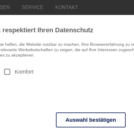
ISEN
SERVICE
KONTAKT
k respektiert Ihren Datenschutz
ie helfen, die Website nutzbar zu machen, Ihre Browsererfahrung zu v
elevante Werbebotschaften zu zeigen, die auf Ihre Interessen zugeschn
es zu akzeptieren.
Komfort
POLEN
Nordpolen – Wen
steigen...
7 Tage ab 539,00 €
RUNDREISE
Auswahl bestätigen
Hanse-Flair in Danzig
n grundlegende Funktionen und sind für die einwandfreie Funktion der 
Schifffahrt mit Rollbergen
Meeresbrise im Seebad Kah