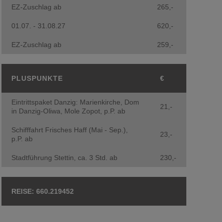
EZ-Zuschlag ab
265,-
01.07. - 31.08.27
620,-
EZ-Zuschlag ab
259,-
PLUSPUNKTE
€
Eintrittspaket Danzig: Marienkirche, Dom
21,-
in Danzig-Oliwa, Mole Zopot, p.P. ab
Schifffahrt Frisches Haff (Mai - Sep.),
23,-
p.P. ab
Stadtführung Stettin, ca. 3 Std. ab
230,-
660.219452