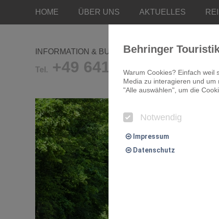
HOME
ÜBER UNS
AKTUELLES
RE
Behringer Touristi
INFORMATION & BUCHUNG
+49 641/9681-0
Tel.
Warum Cookies? Einfach weil s
Media zu interagieren und um r
"Alle auswählen", um die Cooki
Notwendig
Impressum
Datenschutz
Notwendig
Essentielle Cookies ermögliche
Komfort