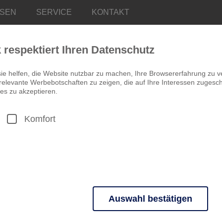
ISEN
SERVICE
KONTAKT
k respektiert Ihren Datenschutz
ie helfen, die Website nutzbar zu machen, Ihre Browsererfahrung zu v
elevante Werbebotschaften zu zeigen, die auf Ihre Interessen zugeschn
es zu akzeptieren.
Komfort
DEUTSCHLAND
Ostern an der Sch
Oster(schl)EIER
4 Tage ab 369,00 €
RESTKONTINGENTE
KURZRE
Auswahl bestätigen
Historischer Frühjahrsmark
n grundlegende Funktionen und sind für die einwandfreie Funktion der 
Kappeln - Maritimes Zentr
Unterbringung im Hotel Wik