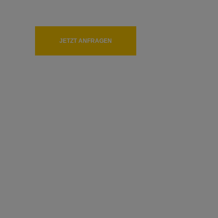
für das leibliche Wohl ist gesorgt.
4. Tag: Auf Wiedersehen Fjord!
Nach erlebnisreichen Tagen verlassen Sie heute die idylli
JETZT ANFRAGEN