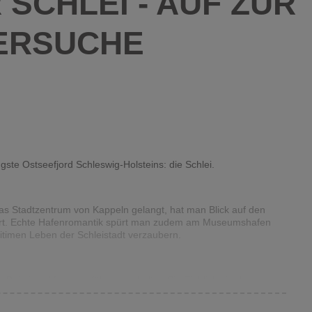
SCHLEI - AUF ZUR
IERSUCHE
gste Ostseefjord Schleswig-Holsteins: die Schlei.
s Stadtzentrum von Kappeln gelangt, hat man Blick auf den
dert. Echte Hafenromantik spürt man zudem am Museumshafen
timen Leben der Schleistadt verzaubern.
ei einer Museumsführung erhalten Sie Einblicke in das
er Frühjahrsmarkt in Haithabu zum Besuch ein. Tauchen Sie ein
sich über die Schultern schauen und bieten ihre Waren feil. Auch