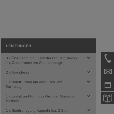
LEISTUNGEN
3 x Übernachtung / Frühstücksbüfett (davon
1 x Osterbrunch am Ostersonntag)
2 x Abendessen
1 x Büfett "Rund um den Fisch" am
Karfreitag
1 x Eintritt und Führung Wikinger Museum
Haithabu
1 x Stadtrundgang Kappeln (ca. 2 Std.)