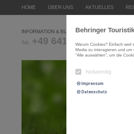
HOME
ÜBER UNS
AKTUELLES
RE
Behringer Touristi
INFORMATION & BUCHUNG
+49 641/9681-0
Tel.
Warum Cookies? Einfach weil s
Media zu interagieren und um r
"Alle auswählen", um die Cooki
Notwendig
Impressum
Datenschutz
Notwendig
Essentielle Cookies ermögliche
Komfort