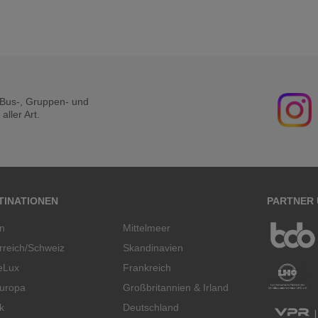
r Bus-, Gruppen- und
ller Art.
TINATIONEN
PARTNER
en
Mittelmeer
rreich/Schweiz
Skandinavien
eLux
Frankreich
uropa
Großbritannien & Irland
k
Deutschland