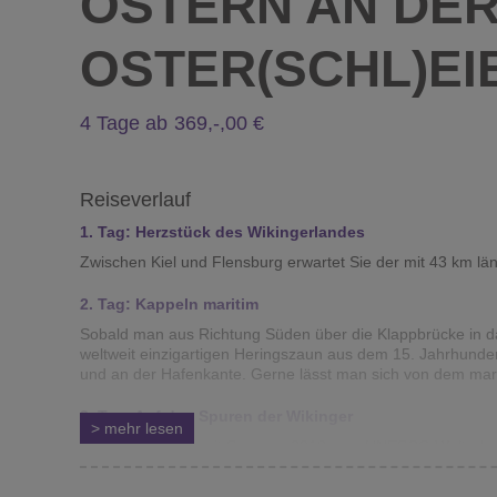
OSTERN AN DER 
OSTER(SCHL)E
4 Tage ab
369,-
Reiseverlauf
1. Tag: Herzstück des Wikingerlandes
Zwischen Kiel und Flensburg erwartet Sie der mit 43 km län
2. Tag: Kappeln maritim
Sobald man aus Richtung Süden über die Klappbrücke in da
weltweit einzigartigen Heringszaun aus dem 15. Jahrhun
und an der Hafenkante. Gerne lässt man sich von dem mari
3. Tag: Auf den Spuren der Wikinger
>
mehr
lesen
Haithabu gehört seit Sommer 2018 zum UNESCO Welterbe. B
tägliche Leben des nordischen Volkes. Anschließend lädt d
in das bunte Markttreiben: Handwerker und Händler lassen 