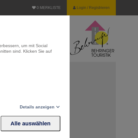
0
MERKLISTE
Login / Registrieren
erbessern, um mit Social
itten sind. Klicken Sie auf
lei - Auf zur
suche
Details anzeigen
ISE
t in Haithabu
Alle auswählen
Website erforderlich.
um der Region
ingerhof in Kropp