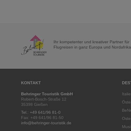
Ihr kompetenter und kreativer Partner fü
Flugreisen in ganz Europa und Nordafrika a
KONTAKT
DES
Behringer Touristik GmbH
Itali
Robert-Bosch-Straße 12
Öste
35398 Gießen
BeN
Tel.: +49 641/96 81-0
Fax: +49 641/96 81-50
Oste
info@behringer-touristik.de
Musi