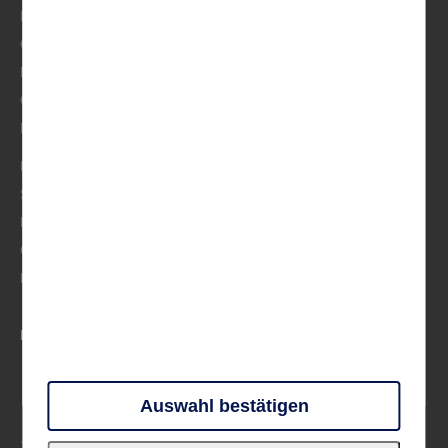
Italien
Österreich/Schweiz
BeNeLux
Osteuropa
Musik
Mittelmeer
Skandinavien
Frankreich
Großbritannien & Irland
Deutschland
PARTNER UND VERBÄNDE
Auswahl bestätigen