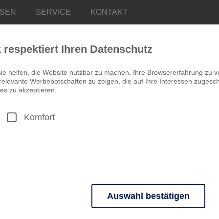
ISEN
SERVICE
KONTAKT
k respektiert Ihren Datenschutz
ie helfen, die Website nutzbar zu machen, Ihre Browsererfahrung zu v
elevante Werbebotschaften zu zeigen, die auf Ihre Interessen zugeschn
es zu akzeptieren.
Komfort
TSCHECHIEN
Prag - Glitzern
4 Tage ab 235,00 €
KURZREISE
STÄDTEREISE
Panoramaschifffahrt auf de
Weinprobe im Schlosskeller
Auswahl bestätigen
Unterbringung im 4*-Hotel 
n grundlegende Funktionen und sind für die einwandfreie Funktion der 
Übernachtungen