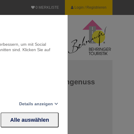
0
MERKLISTE
Login / Registrieren
erbessern, um mit Social
itten sind. Klicken Sie auf
de Fassaden und Weingenuss
STANDORTREISE
Details anzeigen
r Moldau inkl. Abendessen
 Melnik
Alle auswählen
in Prag
Website erforderlich.