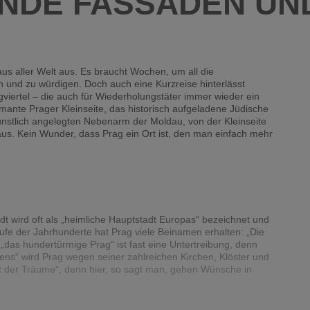
RNDE FASSADEN U
us aller Welt aus. Es braucht Wochen, um all die
 und zu würdigen. Doch auch eine Kurzreise hinterlässt
viertel – die auch für Wiederholungstäter immer wieder ein
mante Prager Kleinseite, das historisch aufgeladene Jüdische
künstlich angelegten Nebenarm der Moldau, von der Kleinseite
us. Kein Wunder, dass Prag ein Ort ist, den man einfach mehr
dt wird oft als „heimliche Hauptstadt Europas“ bezeichnet und
aufe der Jahrhunderte hat Prag viele Beinamen erhalten: „Die
, „das hundertürmige Prag“ ist fast eine Untertreibung, denn
dens“ wird Prag wegen seiner zahlreichen Kirchen, Klöster und
adt der Träume“, denn hier, so sagt man, gehen Wünsche in