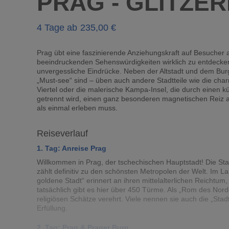
PRAG - GLITZE
4 Tage ab
235
Prag übt eine faszinierende Anziehungskraft auf Besucher a
beeindruckenden Sehenswürdigkeiten wirklich zu entdecken
unvergessliche Eindrücke. Neben der Altstadt und dem Burg
„Must-see“ sind – üben auch andere Stadtteile wie die char
Viertel oder die malerische Kampa-Insel, die durch einen 
getrennt wird, einen ganz besonderen magnetischen Reiz a
als einmal erleben muss.
Reiseverlauf
1. Tag: Anreise Prag
Willkommen in Prag, der tschechischen Hauptstadt! Die Sta
zählt definitiv zu den schönsten Metropolen der Welt. Im L
goldene Stadt“ erinnert an ihren mittelalterlichen Reichtum
tatsächlich gibt es hier über 450 Türme. Als „Rom des Nor
religiösen Schätze verehrt. Viele nennen sie auch die „St
Erfüllung.
2. Tag: Prag & Prager Burg