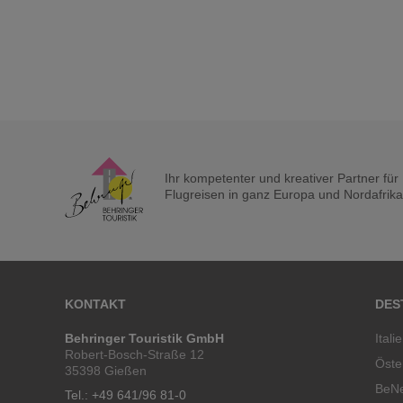
Ihr kompetenter und kreativer Partner fü
Flugreisen in ganz Europa und Nordafrika a
KONTAKT
DES
Behringer Touristik GmbH
Itali
Robert-Bosch-Straße 12
Öste
35398 Gießen
BeN
Tel.: +49 641/96 81-0