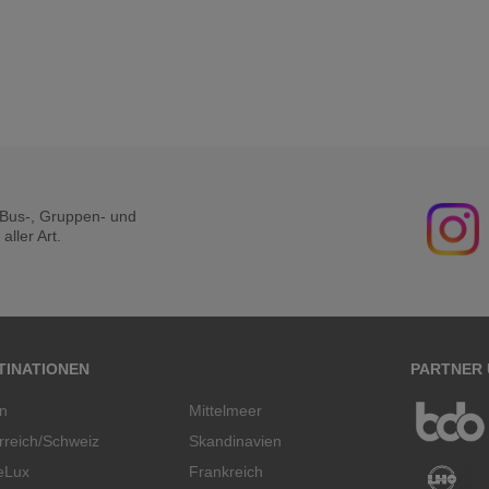
r Bus-, Gruppen- und
ller Art.
TINATIONEN
PARTNER
en
Mittelmeer
rreich/Schweiz
Skandinavien
eLux
Frankreich