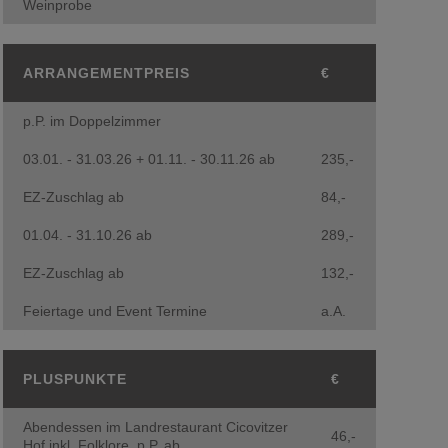
Weinprobe
ARRANGEMENTPREIS
€
p.P. im Doppelzimmer
03.01. - 31.03.26 + 01.11. - 30.11.26 ab
235,-
EZ-Zuschlag ab
84,-
01.04. - 31.10.26 ab
289,-
EZ-Zuschlag ab
132,-
Feiertage und Event Termine
a.A.
PLUSPUNKTE
€
Abendessen im Landrestaurant Cicovitzer
46,-
Hof inkl. Folklore, p.P. ab