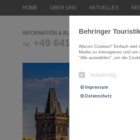
HOME
ÜBER UNS
AKTUELLES
RE
Behringer Touristi
INFORMATION & BUCHUNG
+49 641/9681-0
Tel.
Warum Cookies? Einfach weil s
Media zu interagieren und um r
"Alle auswählen", um die Cooki
Notwendig
Impressum
Datenschutz
Notwendig
Essentielle Cookies ermögliche
Komfort