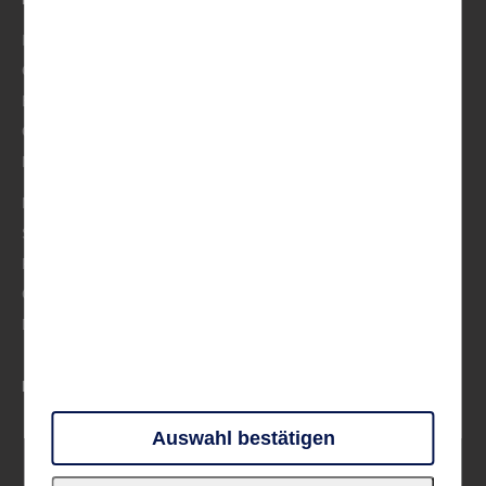
Italien
Österreich/Schweiz
BeNeLux
Osteuropa
Musik
Mittelmeer
Skandinavien
Frankreich
Großbritannien & Irland
Deutschland
PARTNER UND VERBÄNDE
Auswahl bestätigen