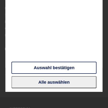
Mittelmeer
Skandinavien
Frankreich
Großbritannien & Irland
Deutschland
PARTNER UND VERBÄNDE
Auswahl bestätigen
Alle auswählen