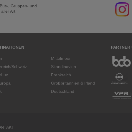
r Bus-, Gruppen- und
ller Art.
TINATIONEN
PARTNER
en
Mittelmeer
rreich/Schweiz
Skandinavien
eLux
Frankreich
uropa
Großbritannien & Irland
k
Deutschland
ONTAKT