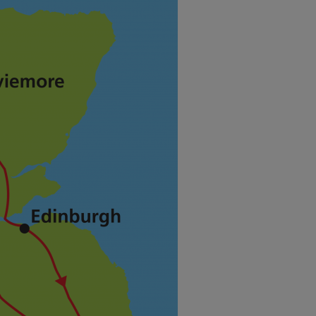
sle of Skye. Die größte Hebrideninsel bietet alle Vorzüge der
schöne Küstenabschnitte. Über Portree gelangen Sie auf die
n bald darauf taucht der „Old Man of Storr“, eine rund 50 m hohe
en Sie die Felsformation Kilt Rock. Der spektakuläre
ilt, den schottischen Faltenrock. Zurück über Portree führt Sie
seine berühmte Bewohnerin Nessie. Sie haben Gelegenheit,
d mehr über die bewegte Geschichte der Ruine zu erfahren.
n. Anschließend geht es weiter nach Inverness, wo hoch über dem
er Besichtigung des Highland House of Fraser? Lernen Sie hier
Elgin und in das berühmte Spey-Valley. Elgin, eine charmante
druckende Kathedralenruine aus dem Mittelalter. Anschließend
peyside-Brennereien liegen nur wenige Kilometer voneinander
nd unterschiedlichen Destillerien. Lassen Sie sich in die
 und genießen Sie diesen edlen Brand. Im Speyside Cooperage
yfässer hergestellt werden, in denen das „fließende schottische