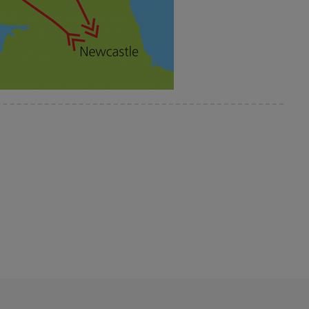
nach Edinburgh. Sie fahren gen Süden über die imposante Firth of
eise eine der schönsten europäischen Hauptstädte kennen.
und die berühmte Royal Mile sowie die elegante im
 auf einem Felsen thronende Castle - überall
her werden Sie das „Athen des Nordens“ in vollen Zügen
hre gehen, haben Sie noch die Möglichkeit Alnwick Castle zu
nglands nach Windsor Castle und auch eine der ältesten
 u.a. Robin Hood oder Harry Potter. Am späten Nachmittag