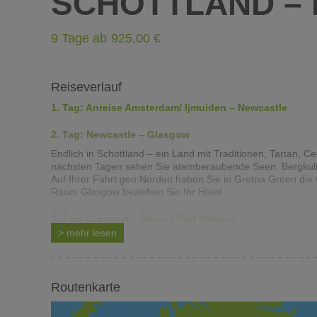
SCHOTTLAND –
9 Tage ab
925
Reiseverlauf
1. Tag: Anreise Amsterdam/ Ijmuiden – Newcastle
2. Tag: Newcastle – Glasgow
Endlich in Schottland – ein Land mit Traditionen, Tartan, 
nächsten Tagen sehen Sie atemberaubende Seen, Bergkulis
Auf Ihrer Fahrt gen Norden haben Sie in Gretna Green die
Raum Glasgow beziehen Sie Ihr Hotel.
3. Tag: Glasgow – Morar / Fort William
>
mehr
lesen
Am Vormittag erwartet Sie Glasgow. Durch die industrielle 
damaligen Zeit. Wohlhabende Händler finanzierten spektak
den bekannten George Square. Ebenso besichtigen Sie die
durchfahren Sie die atemberaubende Landschaft des Glenco
Routenkarte
fahren Sie auf der „Road to the Isles“, eine der bezauber
Sie das Glenfinnan Monument und das berühmte Viadukt. Vie
die Strecke von Fort William nach Mallaig und wieder zurück