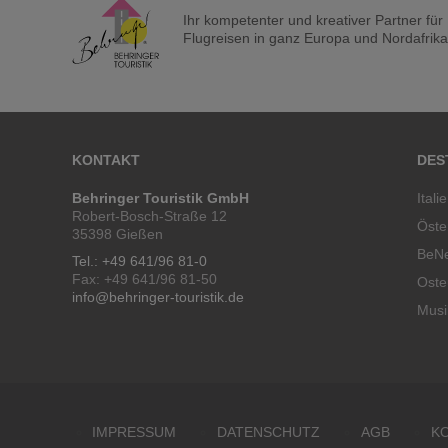
Ihr kompetenter und kreativer Partner fü
Flugreisen in ganz Europa und Nordafrika a
KONTAKT
DES
Behringer Touristik GmbH
Itali
Robert-Bosch-Straße 12
Öste
35398 Gießen
BeN
Tel.: +49 641/96 81-0
Fax: +49 641/96 81-50
Oste
info@behringer-touristik.de
Musi
IMPRESSUM
DATENSCHUTZ
AGB
K