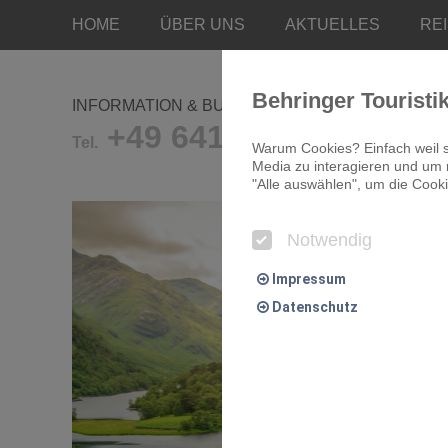
HOME
ÜBER UNS
AKTUELLES
RE
Behringer Touristi
INFORMATION & BUCHUNG
+49 641/9681-0
Tel.
Warum Cookies? Einfach weil s
Media zu interagieren und um r
"Alle auswählen", um die Cooki
Notwendig
Impressum
Datenschutz
Notwendig
Essentielle Cookies ermögliche
Komfort