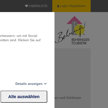
0
MERKLISTE
Login / Registrieren
erbessern, um mit Social
itten sind. Klicken Sie auf
sonders bezaubernd
Details anzeigen
r die Schottland berühmt ist!
chöne Isle of Skye
Alle auswählen
glasklare Seen, märchenhafte Burgen und Schlösser
Website erforderlich.