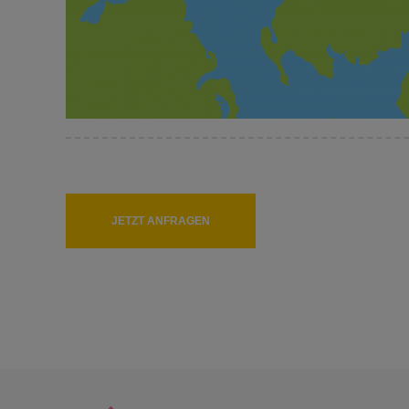
Gold“ später lagert und sein Aroma entwickelt.
7. Tag: Inverness / Aviemore – Edinburgh
Sie verlassen das schottische Hochland und reisen direkt 
Forth-Brücke und lernen zum krönenden Abschluss Ihrer R
Entdecken Sie bei einer Rundfahrt die malerische Altstadt 
georgianischen Baustil geprägte Neustadt und natürlich das
Sehenswürdigkeiten, wohin das Auge auch reicht. Ganz sic
genießen!
8
. Tag: Edinburgh – Newcastle
Heute heißt es Abschied nehmen. Bevor Sie an Bord der Fä
JETZT ANFRAGEN
besuchen. Alnwick ist das zweitgrößte bewohnte Schloss E
Burganlagen. Das Schloss ist aus einigen Filmen bekannt,
werden Sie an Bord des Fährschiffes erwartet.
9
. Tag: Ankunft Amsterdam / Ijmuiden – Rückreise