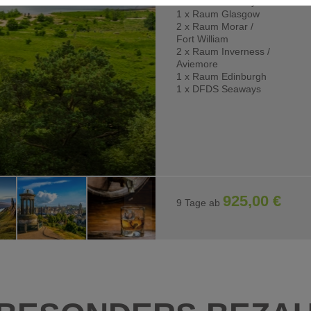
1 x DFDS Seaways
1 x Raum Glasgow
 Interaktion mit Facebook und Google Maps. Sie werden für die einwan
2 x Raum Morar /
Fort William
2 x Raum Inverness /
Aviemore
1 x Raum Edinburgh
1 x DFDS Seaways
925,00 €
9 Tage ab