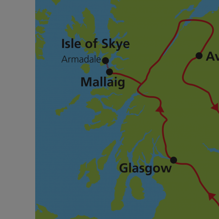
4. Tag: Ausflug Isle of Skye
Mit der Fähre von Mallaig nach Armadale erreichen Sie die I
Highlands: sanfte Hügel, bizarre Gebirgsketten und wunder
Halbinsel Trotternish, den nördlichsten Teil von Skye. Scho
freistehende Felsnadel, vor Ihnen auf. Anschließend erreich
Aussichtspunkt erinnert aufgrund seiner Felsform an einen K
Ihre Route schließlich wieder nach Armadale.
5. Tag: Morar / Fort William – Inverness / Aviemore
Wer kennt ihn nicht, den sagenumwobenen Loch Ness und 
das traumhaft gelegene Urquhart Castle zu besichtigen un
Optional bietet sich zudem eine Schifffahrt auf dem See a
Stadtzentrum das kleine Schloss thront. Wie wäre es mit d
Details über die Kiltherstellung kennen.
6. Tag: Ausflug Elgin und Spey-Valley
Heute unternehmen Sie einen eindrucksvollen Ausflug nach 
Stadt im Nordosten Schottlands, ist bekannt für ihre beein
fahren Sie ein Stück entlang des Whiskytrails. Viele der S
entfernt und so lohnt ein Abstecher zu einer dieser vielen u
Geheimnisse des schottischen „Lebenswassers“ einweihen
Visitor Centre erfahren Sie, mit welchem Aufwand die Whisk