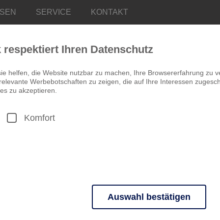
ISEN
SERVICE
KONTAKT
k respektiert Ihren Datenschutz
ie helfen, die Website nutzbar zu machen, Ihre Browsererfahrung zu v
elevante Werbebotschaften zu zeigen, die auf Ihre Interessen zugeschn
es zu akzeptieren.
Komfort
GROSSBRITANNIEN
Schottland – Be
9 Tage ab 925,00 €
RUNDREISE
Typische Besonderheiten, fü
Entdecken Sie die wunders
Auswahl bestätigen
Atemberaubende Bergwelt, 
n grundlegende Funktionen und sind für die einwandfreie Funktion der 
Übernachtungen