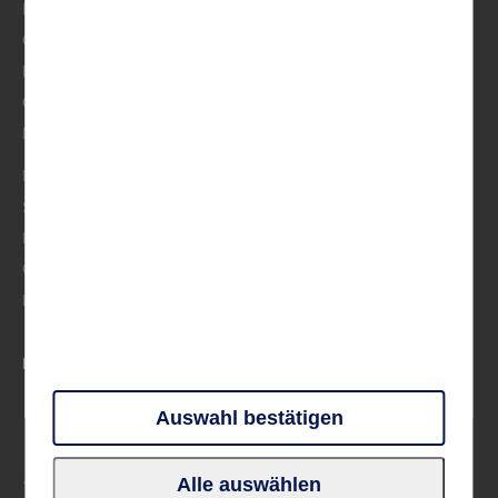
Italien
Österreich/Schweiz
BeNeLux
Osteuropa
Musik
Mittelmeer
Skandinavien
Frankreich
Großbritannien & Irland
Deutschland
PARTNER UND VERBÄNDE
Auswahl bestätigen
Alle auswählen