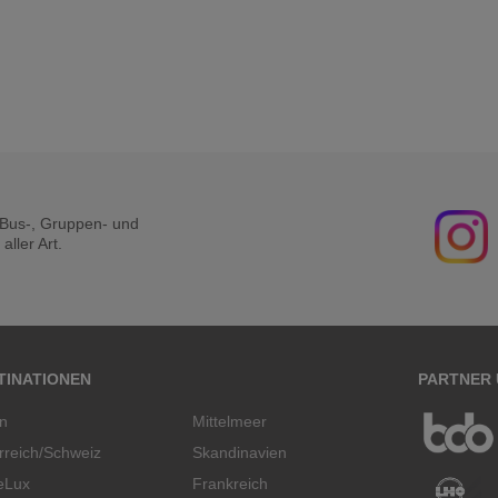
r Bus-, Gruppen- und
ller Art.
TINATIONEN
PARTNER
en
Mittelmeer
rreich/Schweiz
Skandinavien
eLux
Frankreich