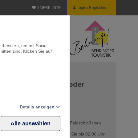
0
MERKLISTE
Login / Registrieren
erbessern, um mit Social
itten sind. Klicken Sie auf
sden - Mit Volldampf oder
 ins neue Jahr
Details anzeigen
SEN
KURZREISE
027 zu Wasser, auf der Elbe oder im Feldschlößchen
Alle auswählen
Website erforderlich.
r an sich vorüberziehen oder tanzen Sie bis 02:00 Uhr