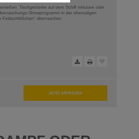
enießen: Tischgetränke auf dem Schiff inklusive oder
dfreie Funktion der Website
 Überraschungs-Showprogramm in der ehemaligen
en Feldschlößchen“ überraschen
JETZT ANFRAGEN