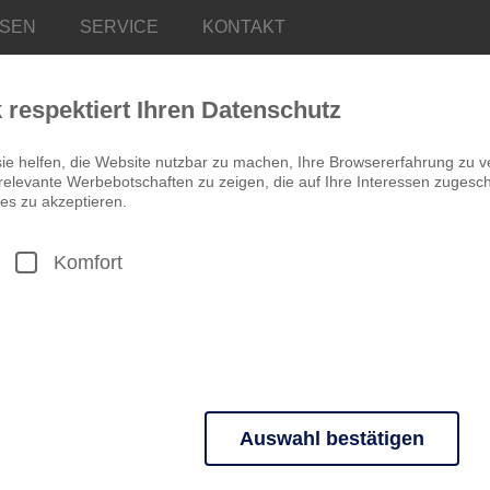
ISEN
SERVICE
KONTAKT
k respektiert Ihren Datenschutz
ie helfen, die Website nutzbar zu machen, Ihre Browsererfahrung zu v
elevante Werbebotschaften zu zeigen, die auf Ihre Interessen zugeschn
es zu akzeptieren.
Komfort
DEUTSCHLAND
Silvester in Dre
Frischgezapftem
3 Tage ab 326,00 €
STÄDTEREISE
SILVESTERREI
Auswahl bestätigen
Feiern Sie ins neue Jahr 2
n grundlegende Funktionen und sind für die einwandfreie Funktion der 
Stammhaus
Lassen Sie die Elbschlösse