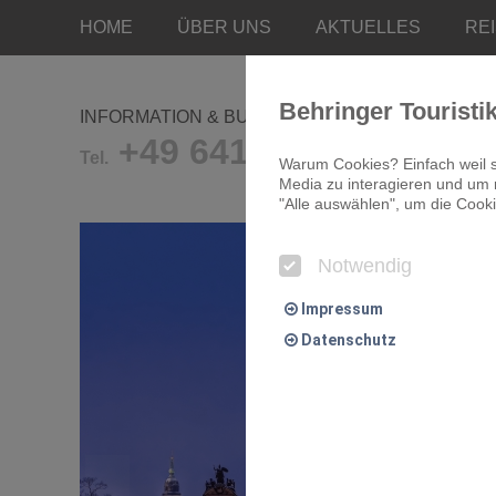
HOME
ÜBER UNS
AKTUELLES
RE
Behringer Touristi
INFORMATION & BUCHUNG
+49 641/9681-0
Tel.
Warum Cookies? Einfach weil s
Media zu interagieren und um r
"Alle auswählen", um die Cooki
Notwendig
Impressum
Datenschutz
Notwendig
Essentielle Cookies ermögliche
Komfort