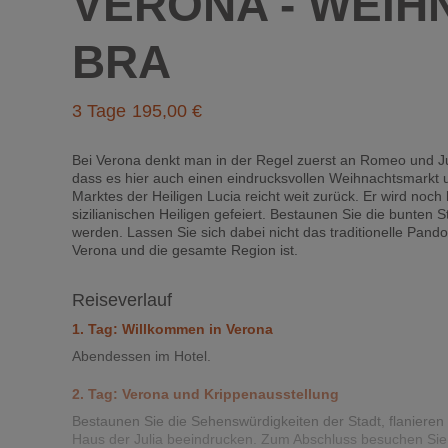
VERONA - WEIH
BRA
3 Tage
195
Bei Verona denkt man in der Regel zuerst an Romeo und Ju
dass es hier auch einen eindrucksvollen Weihnachtsmarkt u
Marktes der Heiligen Lucia reicht weit zurück. Er wird no
sizilianischen Heiligen gefeiert. Bestaunen Sie die bunte
werden. Lassen Sie sich dabei nicht das traditionelle Pand
Verona und die gesamte Region ist.
Reiseverlauf
1. Tag: Willkommen in Verona
Abendessen im Hotel.
2. Tag: Verona und Krippenausstellung
Bestaunen Sie die Sehenswürdigkeiten der Stadt, flanieren 
Haus der Julia beeindrucken. Zum Abschluss besuchen Sie