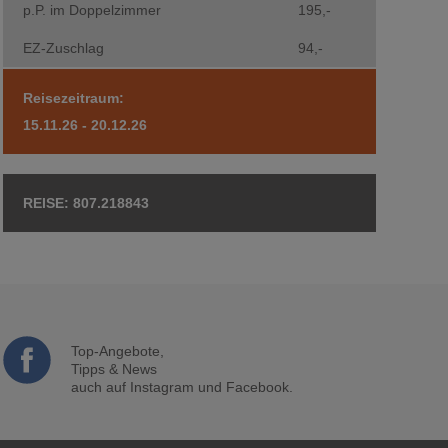
p.P. im Doppelzimmer
195,-
EZ-Zuschlag
94,-
Reisezeitraum:
15.11.26 - 20.12.26
807.218843
Top-Angebote,
Tipps & News
auch auf Instagram und Facebook.