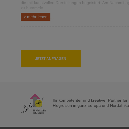
die mit kunstvollen Darstellungen begeistert. Am Nachmit
zu bummeln.
>
mehr
lesen
3. Tag: Rückreise
JETZT ANFRAGEN
Ihr kompetenter und kreativer Partner fü
Flugreisen in ganz Europa und Nordafrika a