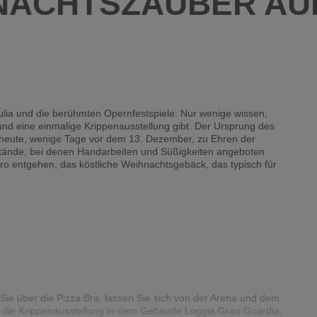
NACHTSZAUBER AUF
lia und die berühmten Opernfestspiele. Nur wenige wissen,
nd eine einmalige Krippenausstellung gibt. Der Ursprung des
ch heute, wenige Tage vor dem 13. Dezember, zu Ehren der
n Stände, bei denen Handarbeiten und Süßigkeiten angeboten
oro entgehen, das köstliche Weihnachtsgebäck, das typisch für
Sie über die Pizza Bra, lassen Sie sich von der Arena und dem
 die Krippenausstellung in dem Gebäude Loggia Gran Guardia,