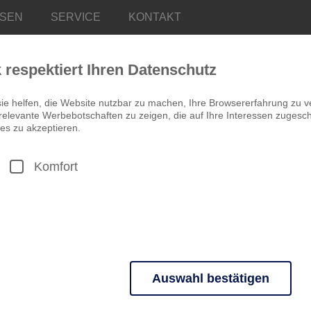
ISEN
SERVICE
KONTAKT
k respektiert Ihren Datenschutz
ie helfen, die Website nutzbar zu machen, Ihre Browsererfahrung zu v
elevante Werbebotschaften zu zeigen, die auf Ihre Interessen zugeschn
es zu akzeptieren.
Komfort
ITALIEN
Verona - Weihnac
3 Tage 195,00 €
ADVENTSREISEN
Weihnachtsmarkt zu Ehren 
Tauchen Sie ein in die Welt
Auswahl bestätigen
Verkosten Sie die herrliche
n grundlegende Funktionen und sind für die einwandfreie Funktion der 
Sie wohnen in einem zentra