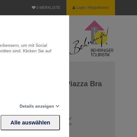
0
MERKLISTE
Login / Registrieren
erbessern, um mit Social
itten sind. Klicken Sie auf
htszauber auf der Piazza Bra
Details anzeigen
der Heiligen Lucia
 der Krippenkunst auf der Piazza Bra!
Alle auswählen
n Spezialitäten an den vielen Ständen
Website erforderlich.
len 4*-Hotel in Verona