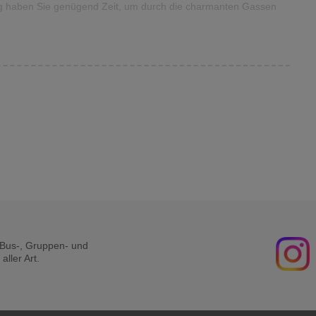
tag haben Sie genügend Zeit, um durch die charmanten Gassen
r Bus-, Gruppen- und
ller Art.