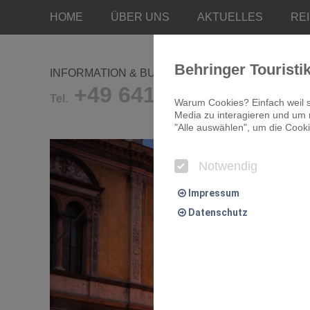
HOME
ÜBER UNS
AKTUELLES
RE
Behringer Touristi
INFORMATION & BUCHUNG
+49 641/9681-0
Tel.
Warum Cookies? Einfach weil s
Media zu interagieren und um r
"Alle auswählen", um die Cooki
Notwendig
Impressum
Datenschutz
Notwendig
Essentielle Cookies ermögliche
Komfort