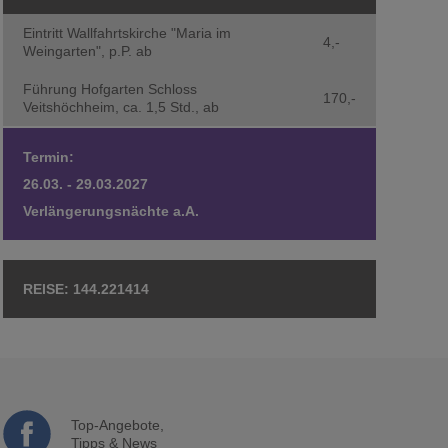
Eintritt Wallfahrtskirche "Maria im
4,-
Weingarten", p.P. ab
Führung Hofgarten Schloss
170,-
Veitshöchheim, ca. 1,5 Std., ab
Termin:
26.03. - 29.03.2027
Verlängerungsnächte a.A.
144.221414
Top-Angebote,
Tipps & News