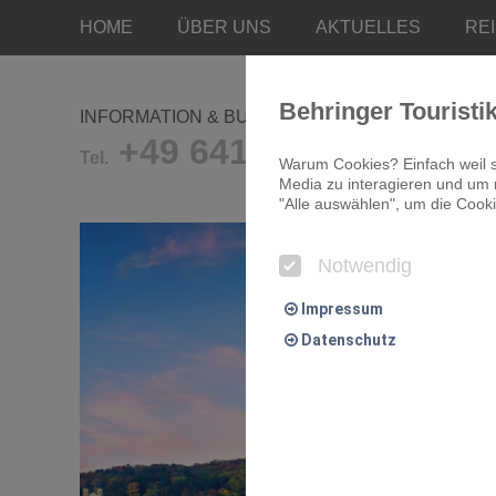
HOME
ÜBER UNS
AKTUELLES
RE
Behringer Touristi
INFORMATION & BUCHUNG
+49 641/9681-0
Tel.
Warum Cookies? Einfach weil s
Media zu interagieren und um r
"Alle auswählen", um die Cooki
Notwendig
Impressum
Datenschutz
Notwendig
Essentielle Cookies ermögliche
Komfort