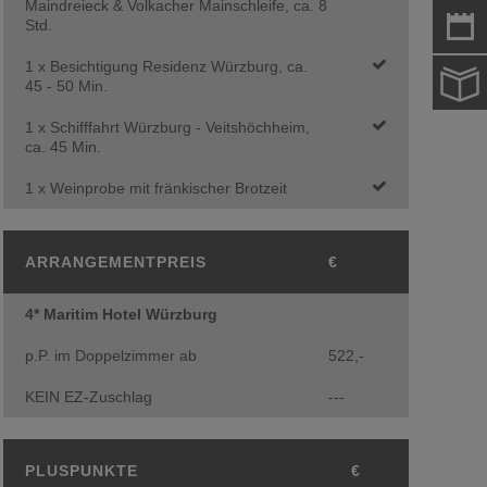
Maindreieck & Volkacher Mainschleife, ca. 8
Std.
1 x Besichtigung Residenz Würzburg, ca.
45 - 50 Min.
1 x Schifffahrt Würzburg - Veitshöchheim,
ca. 45 Min.
1 x Weinprobe mit fränkischer Brotzeit
ARRANGEMENTPREIS
€
4* Maritim Hotel Würzburg
p.P. im Doppelzimmer ab
522,-
KEIN EZ-Zuschlag
---
PLUSPUNKTE
€