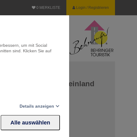
0
MERKLISTE
Login / Registrieren
erbessern, um mit Social
itten sind. Klicken Sie auf
rn im fränkischen Weinland
SE
Details anzeigen
n entdecken
inbergen
Alle auswählen
 Gastlichkeit
Website erforderlich.