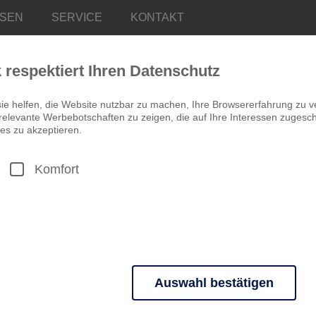
ISEN
SERVICE
KONTAKT
k respektiert Ihren Datenschutz
ie helfen, die Website nutzbar zu machen, Ihre Browsererfahrung zu v
elevante Werbebotschaften zu zeigen, die auf Ihre Interessen zugeschn
es zu akzeptieren.
Komfort
DEUTSCHLAND
Würzburg - Oste
4 Tage ab 522,00 €
STÄDTEREISE
STANDORTREI
Fränkische Perlen am Mai
Zwischen Residenz und We
Auswahl bestätigen
Wein, Kultur und fränkische
n grundlegende Funktionen und sind für die einwandfreie Funktion der 
Kein EZ-Zuschlag