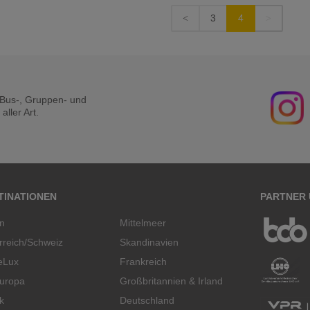
3
4
r Bus-, Gruppen- und
ller Art.
TINATIONEN
PARTNER
en
Mittelmeer
rreich/Schweiz
Skandinavien
eLux
Frankreich
uropa
Großbritannien & Irland
k
Deutschland