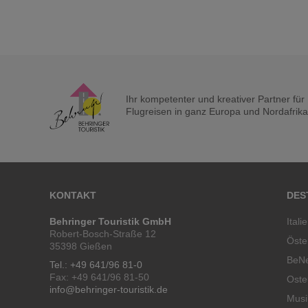
Ihr kompetenter und kreativer Partner fü
Flugreisen in ganz Europa und Nordafrika a
KONTAKT
DES
Behringer Touristik GmbH
Itali
Robert-Bosch-Straße 12
Öste
35398 Gießen
BeN
Tel.: +49 641/96 81-0
Fax: +49 641/96 81-50
Oste
info@behringer-touristik.de
Musi