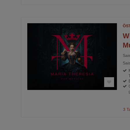
ÖS
W
Mu
Sai
Sai
3 T