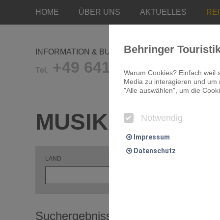
HOME
ÜBER UNS
AKTUELLES
RE
Behringer Touristi
INFORMATION & BUCHUNG
+49 641/9681-0
Tel.
Warum Cookies? Einfach weil s
Media zu interagieren und um r
"Alle auswählen", um die Cooki
MUSIKREISEN
Notwendig
Impressum
Datenschutz
LAND
R
Notwendig
Essentielle Cookies ermögliche
Suchergebnisse Musikreisen
Komfort