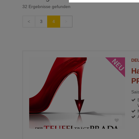
32 Ergebnisse gefunden
Diese Cookies ermöglichen die
nicht benötigt.
3
4
DE
H
P
Sai