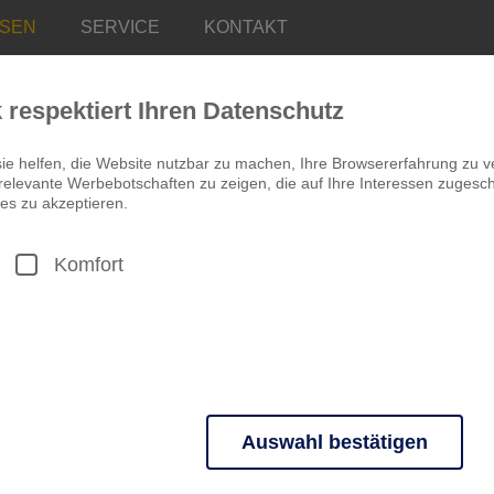
ISEN
SERVICE
KONTAKT
k respektiert Ihren Datenschutz
ie helfen, die Website nutzbar zu machen, Ihre Browsererfahrung zu v
elevante Werbebotschaften zu zeigen, die auf Ihre Interessen zugeschn
es zu akzeptieren.
Komfort
EISEART
VOLLTEXT
Auswahl bestätigen
n grundlegende Funktionen und sind für die einwandfreie Funktion der 