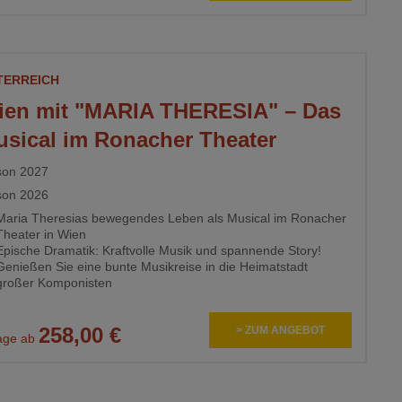
TERREICH
ien mit "MARIA THERESIA" – Das
sical im Ronacher Theater
son 2027
son 2026
Maria Theresias bewegendes Leben als Musical im Ronacher
Theater in Wien
Epische Dramatik: Kraftvolle Musik und spannende Story!
Genießen Sie eine bunte Musikreise in die Heimatstadt
großer Komponisten
258,00 €
> ZUM ANGEBOT
age ab